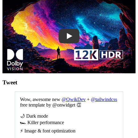
Play
Tweet
Wow, awesome new
@QwikDev
+
@tailwindcss
free template by @onwidget 👏
🌙 Dark mode
🏎️ Killer performance
⚡ Image & font optimization