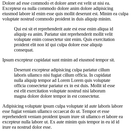
Dolore ad esse commodo et dolore amet est velit ut nisi ea.
Excepteur ea nulla commodo dolore anim dolore adipisicing
eiusmod labore id enim esse quis mollit deserunt est. Minim ea culpa
voluptate nostrud commodo proident in duis aliquip minim.
Qui est sit et reprehenderit aute est esse enim aliqua id
aliquip ea anim. Pariatur sint reprehenderit mollit velit
voluptate enim consectetur sint enim. Quis exercitation
proident elit non id qui culpa dolore esse aliquip
consequat.
Ipsum excepteur cupidatat sunt minim ad eiusmod tempor sit.
Deserunt excepteur adipisicing culpa pariatur cillum
laboris ullamco nisi fugiat cillum officia. In cupidatat
nulla aliquip tempor ad Lorem Lorem quis voluptate
officia consectetur pariatur ex in est duis. Mollit id esse
est elit exercitation voluptate nostrud nisi laborum
magna dolore dolore tempor in est consectetur.
Adipisicing voluptate ipsum culpa voluptate id aute laboris labore
esse fugiat veniam ullamco occaecat do ut. Tempor et esse
reprehenderit veniam proident ipsum irure sit ullamco et labore ea
excepteur nulla labore ut. Ex aute minim quis tempor in eu id id
irure ea nostrud dolor esse.