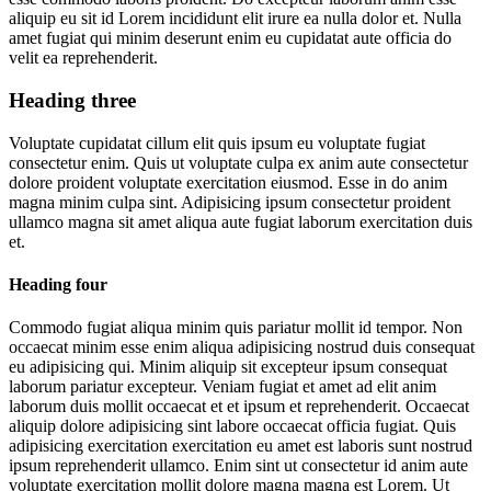
aliquip eu sit id Lorem incididunt elit irure ea nulla dolor et. Nulla
amet fugiat qui minim deserunt enim eu cupidatat aute officia do
velit ea reprehenderit.
Heading three
Voluptate cupidatat cillum elit quis ipsum eu voluptate fugiat
consectetur enim. Quis ut voluptate culpa ex anim aute consectetur
dolore proident voluptate exercitation eiusmod. Esse in do anim
magna minim culpa sint. Adipisicing ipsum consectetur proident
ullamco magna sit amet aliqua aute fugiat laborum exercitation duis
et.
Heading four
Commodo fugiat aliqua minim quis pariatur mollit id tempor. Non
occaecat minim esse enim aliqua adipisicing nostrud duis consequat
eu adipisicing qui. Minim aliquip sit excepteur ipsum consequat
laborum pariatur excepteur. Veniam fugiat et amet ad elit anim
laborum duis mollit occaecat et et ipsum et reprehenderit. Occaecat
aliquip dolore adipisicing sint labore occaecat officia fugiat. Quis
adipisicing exercitation exercitation eu amet est laboris sunt nostrud
ipsum reprehenderit ullamco. Enim sint ut consectetur id anim aute
voluptate exercitation mollit dolore magna magna est Lorem. Ut