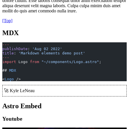
dolore cillum. Esse laboris consequat dolor anim exercitation tempor
aliqua deserunt velit magna laboris. Culpa culpa minim duis amet
mollit do quis amet commodo nulla irure.
[Top]
MDX
---
publishDate
: 
'Aug 02 2022'
title
: 
'Markdown elements demo post'
---
import
 Logo 
from
 "~/components/Logo.astro"
;
## 
MDX
<
Logo
 />
🚀 Kyle LeNeau
Astro Embed
Youtube