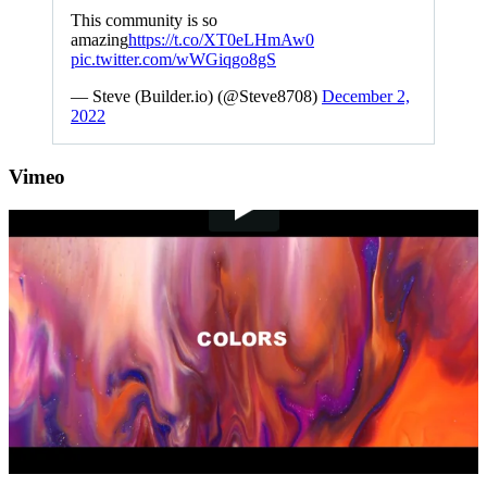
This community is so
amazing
https://t.co/XT0eLHmAw0
pic.twitter.com/wWGiqgo8gS
— Steve (Builder.io) (@Steve8708)
December 2,
2022
Vimeo