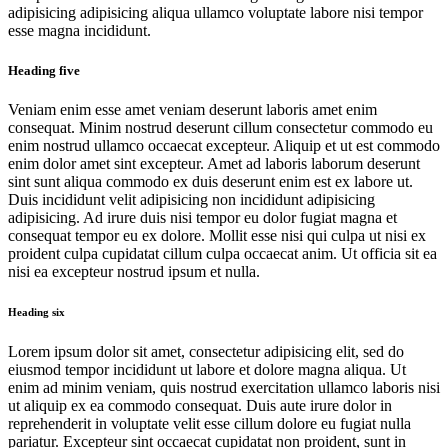
adipisicing adipisicing aliqua ullamco voluptate labore nisi tempor
esse magna incididunt.
Heading five
Veniam enim esse amet veniam deserunt laboris amet enim
consequat. Minim nostrud deserunt cillum consectetur commodo eu
enim nostrud ullamco occaecat excepteur. Aliquip et ut est commodo
enim dolor amet sint excepteur. Amet ad laboris laborum deserunt
sint sunt aliqua commodo ex duis deserunt enim est ex labore ut.
Duis incididunt velit adipisicing non incididunt adipisicing
adipisicing. Ad irure duis nisi tempor eu dolor fugiat magna et
consequat tempor eu ex dolore. Mollit esse nisi qui culpa ut nisi ex
proident culpa cupidatat cillum culpa occaecat anim. Ut officia sit ea
nisi ea excepteur nostrud ipsum et nulla.
Heading six
Lorem ipsum dolor sit amet, consectetur adipisicing elit, sed do
eiusmod tempor incididunt ut labore et dolore magna aliqua. Ut
enim ad minim veniam, quis nostrud exercitation ullamco laboris nisi
ut aliquip ex ea commodo consequat. Duis aute irure dolor in
reprehenderit in voluptate velit esse cillum dolore eu fugiat nulla
pariatur. Excepteur sint occaecat cupidatat non proident, sunt in