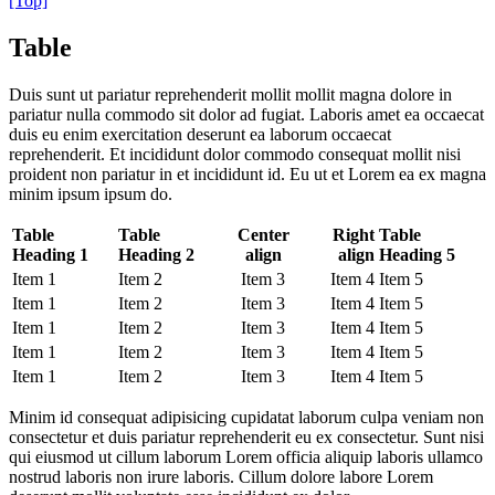
[Top]
Table
Duis sunt ut pariatur reprehenderit mollit mollit magna dolore in
pariatur nulla commodo sit dolor ad fugiat. Laboris amet ea occaecat
duis eu enim exercitation deserunt ea laborum occaecat
reprehenderit. Et incididunt dolor commodo consequat mollit nisi
proident non pariatur in et incididunt id. Eu ut et Lorem ea ex magna
minim ipsum ipsum do.
Table
Table
Center
Right
Table
Heading 1
Heading 2
align
align
Heading 5
Item 1
Item 2
Item 3
Item 4
Item 5
Item 1
Item 2
Item 3
Item 4
Item 5
Item 1
Item 2
Item 3
Item 4
Item 5
Item 1
Item 2
Item 3
Item 4
Item 5
Item 1
Item 2
Item 3
Item 4
Item 5
Minim id consequat adipisicing cupidatat laborum culpa veniam non
consectetur et duis pariatur reprehenderit eu ex consectetur. Sunt nisi
qui eiusmod ut cillum laborum Lorem officia aliquip laboris ullamco
nostrud laboris non irure laboris. Cillum dolore labore Lorem