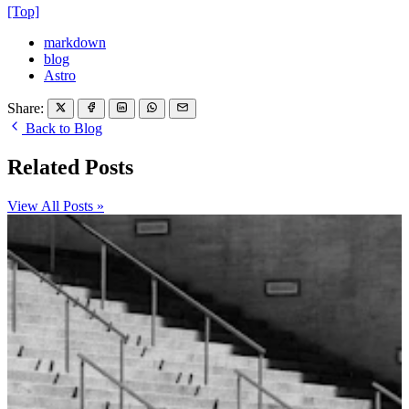
[Top]
markdown
blog
Astro
Share:
Back to Blog
Related Posts
View All Posts »