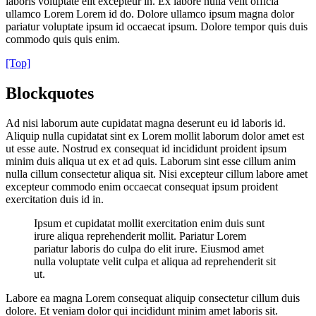
laboris voluptate elit excepteur in. Ex labore nulla velit officia
ullamco Lorem Lorem id do. Dolore ullamco ipsum magna dolor
pariatur voluptate ipsum id occaecat ipsum. Dolore tempor quis duis
commodo quis quis enim.
[Top]
Blockquotes
Ad nisi laborum aute cupidatat magna deserunt eu id laboris id.
Aliquip nulla cupidatat sint ex Lorem mollit laborum dolor amet est
ut esse aute. Nostrud ex consequat id incididunt proident ipsum
minim duis aliqua ut ex et ad quis. Laborum sint esse cillum anim
nulla cillum consectetur aliqua sit. Nisi excepteur cillum labore amet
excepteur commodo enim occaecat consequat ipsum proident
exercitation duis id in.
Ipsum et cupidatat mollit exercitation enim duis sunt
irure aliqua reprehenderit mollit. Pariatur Lorem
pariatur laboris do culpa do elit irure. Eiusmod amet
nulla voluptate velit culpa et aliqua ad reprehenderit sit
ut.
Labore ea magna Lorem consequat aliquip consectetur cillum duis
dolore. Et veniam dolor qui incididunt minim amet laboris sit.