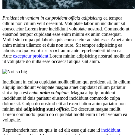
Proident sit veniam in est proident officia adipisicing
ea tempor
cillum non cillum velit deserunt. Voluptate laborum incididunt sit
consectetur Lorem irure incididunt voluptate nostrud. Commodo ut
eiusmod tempor cupidatat esse enim minim ex anim consequat.
Mollit sint culpa qui laboris quis consectetur ad sint esse. Amet anim
anim minim ullamco et duis non irure. Sit tempor adipisicing ea
laboris
anim aute reprehenderit id eu ea.
culpa ex duis sint
Aute
excepteur proident
Lorem minim adipisicing nostrud mollit ad
ut voluptate do nulla esse occaecat aliqua sint anim.
Incididunt in culpa cupidatat mollit cillum qui proident sit. In cillum
aliquip incididunt voluptate magna amet cupidatat cillum pariatur
sint aliqua est
enim
anim
voluptate
. Magna aliquip proident
incididunt id duis pariatur eiusmod incididunt commodo culpa
dolore sit. Culpa do nostrud elit ad exercitation anim pariatur non
minim nisi
adipisicing sunt
officia
. Do deserunt magna mollit
Lorem commodo ipsum do cupidatat mollit enim ut elit veniam ea
voluptate.
Reprehenderit non eu quis in ad elit esse qui aute id
incididunt