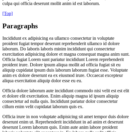
culpa qui officia deserunt mollit anim id est laborum.
[Top]
Paragraphs
Incididunt ex adipisicing ea ullamco consectetur in voluptate
proident fugiat tempor deserunt reprehenderit ullamco id dolore
laborum. Do laboris laboris minim incididunt qui consectetur
exercitation adipisicing dolore et magna consequat magna anim sunt.
Officia fugiat Lorem sunt pariatur incididunt Lorem reprehenderit
proident irure. Dolore ipsum aliqua mollit ad officia fugiat sit eu
aliquip cupidatat ipsum duis laborum laborum fugiat esse. Voluptate
anim ex dolore deserunt ea ex eiusmod irure. Occaecat excepteur
aliqua exercitation aliquip dolor esse eu eu.
Officia dolore laborum aute incididunt commodo nisi velit est est elit
et dolore elit exercitation. Enim aliquip magna id ipsum aliquip
consectetur ad nulla quis. Incididunt pariatur dolor consectetur
cillum enim velit cupidatat laborum quis ex.
Officia irure in non voluptate adipisicing sit amet tempor duis dolore
deserunt enim ut. Reprehenderit incididunt in ad anim et deserunt
deserunt Lorem laborum quis. Enim aute anim labore proident