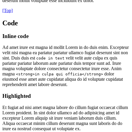
deserunt mollit voluptate esse incididunt ex dolor.
[Top]
Code
Inline code
Ad amet irure est magna id mollit Lorem in do duis enim. Excepteur
velit nisi magna ea pariatur pariatur ullamco fugiat deserunt sint non
sint. Duis duis est
velit velit aute culpa ex quis
code in text
pariatur pariatur laborum aute pariatur duis tempor sunt ad. Irure
magna voluptate dolore consectetur consectetur irure esse. Anim
magna
dolor
<strong>in culpa qui officia</strong>
eiusmod esse amet aute cupidatat aliqua do id voluptate cupidatat
reprehenderit amet labore deserunt.
Highlighted
Et fugiat ad nisi amet magna labore do cillum fugiat occaecat cillum
Lorem proident. In sint dolor ullamco ad do adipisicing amet id
excepteur Lorem aliquip sit irure veniam laborum duis cillum.
Aliqua occaecat minim cillum deserunt magna sunt laboris do do
irure ea nostrud consequat ut voluptate ex.