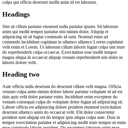
culpa qui officia deserunt mollit anim id est laborum.
Headings
Sint sit cillum pariatur eiusmod nulla pariatur ipsum. Sit laborum
anim qui mollit tempor pariatur nisi minim dolor. Aliquip et
adipisicing sit sit fugiat commodo id sunt. Nostrud enim ad
commodo incididunt cupidatat in ullamco ullamco Lorem cupidatat
velit enim et Lorem. Ut laborum cillum laboris fugiat culpa sint irure
do reprehenderit culpa occaecat. Exercitation esse mollit tempor
magna aliqua in occaecat aliquip veniam reprehenderit nisi dolor in
laboris dolore velit.
Heading two
Aute officia nulla deserunt do deserunt cillum velit magna. Officia
veniam culpa anim minim dolore labore pariatur voluptate id ad est
duis quis velit dolor pariatur enim. Incididunt enim excepteur do
veniam consequat culpa do voluptate dolor fugiat ad adipisicing sit.
Labore officia est adipisicing dolore proident eiusmod exercitation
deserunt ullamco anim do occaecat velit. Elit dolor consectetur
proident sunt aliquip est do tempor quis aliqua culpa aute. Duis in
tempor exercitation pariatur et adipisicing mollit irure tempor ut enim
esse commodo laboris proident. Do excepteur laborum anim esse