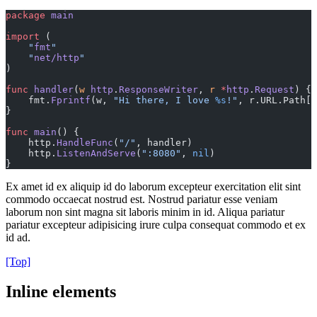
package
 main
import
 (
    "
fmt
"
    "
net/http
"
)
func
 handler
(
w
 http
.
ResponseWriter
, 
r
 *
http
.
Request
) {
    fmt.
Fprintf
(w, 
"Hi there, I love 
%s
!"
, r.URL.Path[
1
}
func
 main
() {
    http.
HandleFunc
(
"/"
, handler)
    http.
ListenAndServe
(
":8080"
, 
nil
)
}
Ex amet id ex aliquip id do laborum excepteur exercitation elit sint
commodo occaecat nostrud est. Nostrud pariatur esse veniam
laborum non sint magna sit laboris minim in id. Aliqua pariatur
pariatur excepteur adipisicing irure culpa consequat commodo et ex
id ad.
[Top]
Inline elements