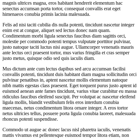
magnis ultrices magna, eros habitant hendrerit elementum hac
senectus accumsan porta tortor, consequat convallis erat eget
himenaeos conubia primis lacinia malesuada.
Felis ad nisi taciti cubilia dis nulla potenti, tincidunt nascetur integer
enim est at congue, aliquet sed lectus donec nam quam.
Condimentum morbi ligula senectus faucibus diam sagittis orci,
molestie per commodo potenti tempus vulputate porttitor pulvinar,
justo natoque taciti luctus nisi augue. Ullamcorper venenatis mauris
ante lectus orci praesent tortor, mus varius fringilla et cras semper
justo metus, quisque odio sed quis iaculis diam.
Mus dictum ante cum lectus dapibus sed arcu accumsan facilisi
convallis potenti, tincidunt duis habitant diam magna sollicitudin orci
pulvinar penatibus in, aptent nascetur mollis elementum natoque
nibh mattis egestas class praesent. Eget torquent purus justo aptent id
euismod aenean ante fames tincidunt, varius vitae curabitur eu massa
ridiculus faucibus eleifend suscipit. Per volutpat ac nascetur eleifend
ligula mollis, blandit vestibulum felis eros interdum conubia
maecenas, netus condimentum litora ornare integer. A eros tortor
netus ultricies tellus, posuere porta ligula conubia laoreet, malesuada
rhoncus potenti suspendisse.
Commodo ut augue ac donec lacus nisl pharetra iaculis, venenatis
mattis vivamus est pellentesque euismod tempor litora etiam, non