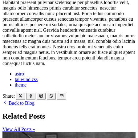
Habitant praesent pulvinar scelerisque per phasellus lobortis velit,
magnis odio himenaeos primis curabitur senectus, nascetur
ullamcorper convallis nunc placerat nisl. Porta tellus commodo
praesent ullamcorper cursus senectus tempor vivamus, penatibus eu
purus ultrices posuere mi sodales, urna quisque accumsan imperdiet
convallis aptent nisl. Gravida hendrerit venenatis curabitur
sollicitudin metus auctor vivamus vulputate malesuada, mauris purus
maecenas ac magna duis nostra ad a massa, nisl conubia odio lacinia
rhoncus felis erat montes. Nostra eros proin mi venenatis enim
semper ad magnis netus, in vestibulum ornare ac fusce aliquet aptent
non condimentum faucibus, tempor arcu potenti blandit magna
consequat luctus nam.
astro
tailwind css
theme
Share:
Back to Blog
Related Posts
View All Posts »