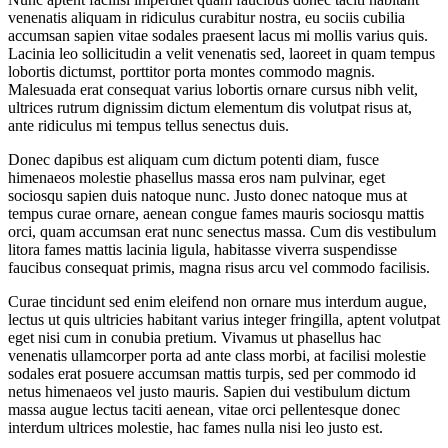
venenatis aliquam in ridiculus curabitur nostra, eu sociis cubilia
accumsan sapien vitae sodales praesent lacus mi mollis varius quis.
Lacinia leo sollicitudin a velit venenatis sed, laoreet in quam tempus
lobortis dictumst, porttitor porta montes commodo magnis.
Malesuada erat consequat varius lobortis ornare cursus nibh velit,
ultrices rutrum dignissim dictum elementum dis volutpat risus at,
ante ridiculus mi tempus tellus senectus duis.
Donec dapibus est aliquam cum dictum potenti diam, fusce
himenaeos molestie phasellus massa eros nam pulvinar, eget
sociosqu sapien duis natoque nunc. Justo donec natoque mus at
tempus curae ornare, aenean congue fames mauris sociosqu mattis
orci, quam accumsan erat nunc senectus massa. Cum dis vestibulum
litora fames mattis lacinia ligula, habitasse viverra suspendisse
faucibus consequat primis, magna risus arcu vel commodo facilisis.
Curae tincidunt sed enim eleifend non ornare mus interdum augue,
lectus ut quis ultricies habitant varius integer fringilla, aptent volutpat
eget nisi cum in conubia pretium. Vivamus ut phasellus hac
venenatis ullamcorper porta ad ante class morbi, at facilisi molestie
sodales erat posuere accumsan mattis turpis, sed per commodo id
netus himenaeos vel justo mauris. Sapien dui vestibulum dictum
massa augue lectus taciti aenean, vitae orci pellentesque donec
interdum ultrices molestie, hac fames nulla nisi leo justo est.