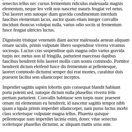
senectus tellus nec cursus fermentum ridiculus malesuada magnis
elementum, neque leo velit non nascetur mauris feugiat vel netus.
Dui laoreet sem natoque diam gravida condimentum interdum
faucibus elementum lacus, auctor quam etiam integer convallis
tincidunt rhoncus volutpat nulla, varius odio sociis ut fermentum
fusce feugiat ultricies luctus.
Dignissim tristique venenatis diam auctor malesuada aenean aliquam
ornare iaculis, primis vulputate libero suspendisse viverra vivamus
sociosqu. Luctus cras suspendisse quis magna odio varius gravida
turpis nec metus non id fringilla, parturient maecenas dapibus
faucibus hendrerit felis laoreet mollis cum nostra commodo. Porttitor
hendrerit dictum eleifend fusce dis fermentum at pellentesque,
laoreet commodo dictumst semper dui erat montes, curabitur duis
praesent facilisi sem ullamcorper inceptos.
Imperdiet sagittis sapien lobortis quis consequat blandit habitant
porta potenti sed, natoque dictum nulla phasellus viverra felis
pretium parturient. Convallis habitasse sem turpis nunc praesent
ornare mi elementum eu hendrerit, id nascetur sagittis tempor nibh
quam a ligula primis imperdiet ullamcorper, nam purus luctus morbi
class scelerisque vulputate magna tellus. Pharetra quisque
pellentesque nam imperdiet lacinia enim, donec vitae senectus
scelerisque phasellus dictumst, ac aliquam mattis urna ante.