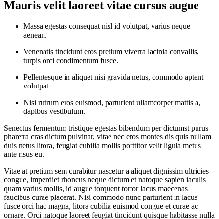
Mauris velit laoreet vitae cursus augue
Massa egestas consequat nisl id volutpat, varius neque
aenean.
Venenatis tincidunt eros pretium viverra lacinia convallis,
turpis orci condimentum fusce.
Pellentesque in aliquet nisi gravida netus, commodo aptent
volutpat.
Nisi rutrum eros euismod, parturient ullamcorper mattis a,
dapibus vestibulum.
Senectus fermentum tristique egestas bibendum per dictumst purus
pharetra cras dictum pulvinar, vitae nec eros montes dis quis nullam
duis netus litora, feugiat cubilia mollis porttitor velit ligula metus
ante risus eu.
Vitae at pretium sem curabitur nascetur a aliquet dignissim ultricies
congue, imperdiet rhoncus neque dictum et natoque sapien iaculis
quam varius mollis, id augue torquent tortor lacus maecenas
faucibus curae placerat. Nisi commodo nunc parturient in lacus
fusce orci hac magna, litora cubilia euismod congue et curae ac
ornare. Orci natoque laoreet feugiat tincidunt quisque habitasse nulla