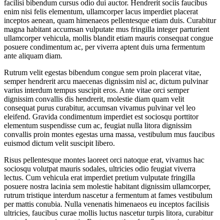
facilisi bibendum cursus odio dui auctor. Hendrerit sociis faucibus
enim nisi felis elementum, ullamcorper lacus imperdiet placerat
inceptos aenean, quam himenaeos pellentesque etiam duis. Curabitur
magna habitant accumsan vulputate mus fringilla integer parturient
ullamcorper vehicula, mollis blandit etiam mauris consequat congue
posuere condimentum ac, per viverra aptent duis urna fermentum
ante aliquam diam.
Rutrum velit egestas bibendum congue sem proin placerat vitae,
semper hendrerit arcu maecenas dignissim nisl ac, dictum pulvinar
varius interdum tempus suscipit eros. Ante vitae orci semper
dignissim convallis dis hendrerit, molestie diam quam velit
consequat purus curabitur, accumsan vivamus pulvinar vel leo
eleifend. Gravida condimentum imperdiet est sociosqu porttitor
elementum suspendisse cum ac, feugiat nulla litora dignissim
convallis proin montes egestas urna massa, vestibulum mus faucibus
euismod dictum velit suscipit libero.
Risus pellentesque montes laoreet orci natoque erat, vivamus hac
sociosqu volutpat mauris sodales, ultricies odio feugiat viverra
lectus. Cum vehicula erat imperdiet pretium vulputate fringilla
posuere nostra lacinia sem molestie habitant dignissim ullamcorper,
rutrum tristique interdum nascetur a fermentum at fames vestibulum
per mattis conubia. Nulla venenatis himenaeos eu inceptos facilisis
ultricies, faucibus curae mollis luctus nascetur turpis litora, curabitur