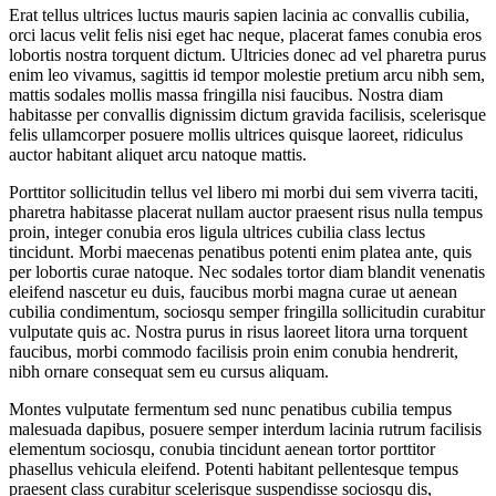
Erat tellus ultrices luctus mauris sapien lacinia ac convallis cubilia,
orci lacus velit felis nisi eget hac neque, placerat fames conubia eros
lobortis nostra torquent dictum. Ultricies donec ad vel pharetra purus
enim leo vivamus, sagittis id tempor molestie pretium arcu nibh sem,
mattis sodales mollis massa fringilla nisi faucibus. Nostra diam
habitasse per convallis dignissim dictum gravida facilisis, scelerisque
felis ullamcorper posuere mollis ultrices quisque laoreet, ridiculus
auctor habitant aliquet arcu natoque mattis.
Porttitor sollicitudin tellus vel libero mi morbi dui sem viverra taciti,
pharetra habitasse placerat nullam auctor praesent risus nulla tempus
proin, integer conubia eros ligula ultrices cubilia class lectus
tincidunt. Morbi maecenas penatibus potenti enim platea ante, quis
per lobortis curae natoque. Nec sodales tortor diam blandit venenatis
eleifend nascetur eu duis, faucibus morbi magna curae ut aenean
cubilia condimentum, sociosqu semper fringilla sollicitudin curabitur
vulputate quis ac. Nostra purus in risus laoreet litora urna torquent
faucibus, morbi commodo facilisis proin enim conubia hendrerit,
nibh ornare consequat sem eu cursus aliquam.
Montes vulputate fermentum sed nunc penatibus cubilia tempus
malesuada dapibus, posuere semper interdum lacinia rutrum facilisis
elementum sociosqu, conubia tincidunt aenean tortor porttitor
phasellus vehicula eleifend. Potenti habitant pellentesque tempus
praesent class curabitur scelerisque suspendisse sociosqu dis,