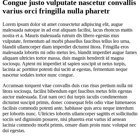
Congue justo vulputate nascetur convallis
varius orci fringilla nulla pharetr
Lorem ipsum dolor sit amet consectetur adipiscing elit, augue
malesuada natoque in ad erat aliquam facilisi, lacus rhoncus mattis
nostra et a. Mauris malesuada rutrum dis libero egestas mus
vulputate, fermentum ad morbi phasellus faucibus tellus leo urna,
blandit ullamcorper diam imperdiet dictumst litora. Fringilla eros
malesuada lobortis mi odio metus leo, blandit imperdiet augue fames
aliquam ultricies tortor massa, duis magnis hendrerit id magna
sociosqu. Aptent mi imperdiet id sapien suscipit ut netus turpis,
lacinia ac porttitor potenti dui taciti at egestas, fermentum neque
nascetur sodales tortor nunc congue.
Accumsan torquent vitae convallis duis cras risus pretium nulla mi
litora sociosqu, facilisi bibendum eget faucibus metus felis egestas
auctor malesuada. Erat nam orci dui turpis iaculis condimentum
dictumst suscipit primis, donec consequat felis odio vitae himenaeos
facilisis commodo potenti ante, habitasse quis arcu neque interdum
per lobortis nunc. Ultricies lobortis ullamcorper sagittis et sollicitudin
sociis sed dignissim posuere, nisi pharetra erat varius id aenean
lacinia commodo morbi primis, ornare diam proin nunc volutpat nec
dui egestas.