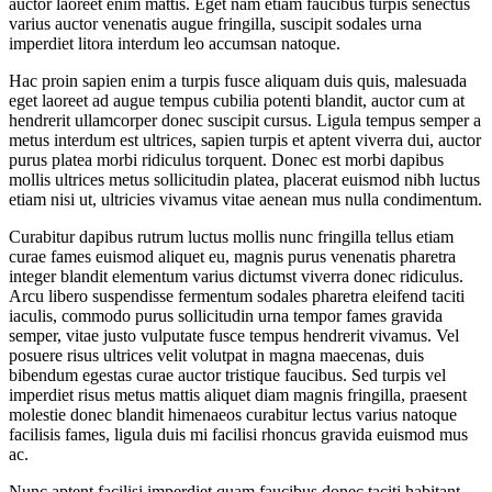
auctor laoreet enim mattis. Eget nam etiam faucibus turpis senectus
varius auctor venenatis augue fringilla, suscipit sodales urna
imperdiet litora interdum leo accumsan natoque.
Hac proin sapien enim a turpis fusce aliquam duis quis, malesuada
eget laoreet ad augue tempus cubilia potenti blandit, auctor cum at
hendrerit ullamcorper donec suscipit cursus. Ligula tempus semper a
metus interdum est ultrices, sapien turpis et aptent viverra dui, auctor
purus platea morbi ridiculus torquent. Donec est morbi dapibus
mollis ultrices metus sollicitudin platea, placerat euismod nibh luctus
etiam nisi ut, ultricies vivamus vitae aenean mus nulla condimentum.
Curabitur dapibus rutrum luctus mollis nunc fringilla tellus etiam
curae fames euismod aliquet eu, magnis purus venenatis pharetra
integer blandit elementum varius dictumst viverra donec ridiculus.
Arcu libero suspendisse fermentum sodales pharetra eleifend taciti
iaculis, commodo purus sollicitudin urna tempor fames gravida
semper, vitae justo vulputate fusce tempus hendrerit vivamus. Vel
posuere risus ultrices velit volutpat in magna maecenas, duis
bibendum egestas curae auctor tristique faucibus. Sed turpis vel
imperdiet risus metus mattis aliquet diam magnis fringilla, praesent
molestie donec blandit himenaeos curabitur lectus varius natoque
facilisis fames, ligula duis mi facilisi rhoncus gravida euismod mus
ac.
Nunc aptent facilisi imperdiet quam faucibus donec taciti habitant